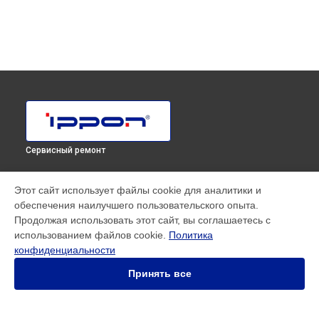
Сервисный ремонт
МОДЕЛИ
Этот сайт использует файлы cookie для аналитики и
обеспечения наилучшего пользовательского опыта.
SMART WINNER II EURO
Продолжая использовать этот сайт, вы соглашаетесь с
Innova RT 33 80K Tower
использованием файлов cookie.
Политика
Innova RT II 1000
конфиденциальности
Innova RT II 10000
Innova RT II 1500
Принять все
Innova RT II 3000
Innova RT II 6000
Smart Power Pro II