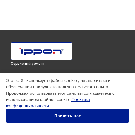
Сервисный ремонт
МОДЕЛИ
Этот сайт использует файлы cookie для аналитики и
обеспечения наилучшего пользовательского опыта.
SMART WINNER II EURO
Продолжая использовать этот сайт, вы соглашаетесь с
Innova RT 33 80K Tower
использованием файлов cookie.
Политика
Innova RT II 1000
конфиденциальности
Innova RT II 10000
Innova RT II 1500
Принять все
Innova RT II 3000
Innova RT II 6000
Smart Power Pro II