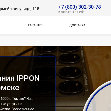
k Basic 1500 Euro
+7 (800) 302-30-78
рмейская улица, 118
k Basic 2200 Euro
Бесплатно по РФ
 Office 1000
 Power Pro II 800
ГАРАНТИЯ
ДОСТАВКА
 Power Pro II Euro
k Verso 800 New
ova G2
ova RT 1000
ova RT 2000
ova RT 33 20K Tower
k Basic 1500 IEC
ания IPPON
Томске
 6000 в Томске? Наш
ые услуги по
ойства. Современное