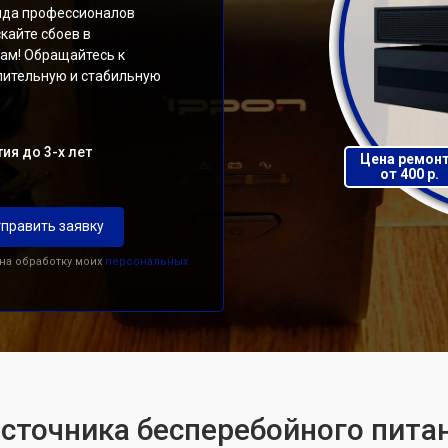
нда профессионалов
кайте сбоев в
там! Обращайтесь к
лительную и стабильную
ия до 3-х лет
Цена ремон
от 400 р.
править заявку
 на обработку моих
персональных
сточника бесперебойного питани