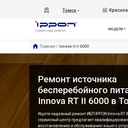
Bac
Красноа
Томск
▼
Bac
Back
Back
МОДЕЛИ
Сервисный ремонт
Back
Bac
Главная
/
innova rt ii 6000
Inn
Inn
Inn
Inn
Ремонт источника
Bac
бесперебойного пит
Innova RT II 6000 в 
Ищете надежный ремонт ИБП IPPON Innova RT II
сервисный центр предлагает квалифицированн
восстановлению и обслуживанию вашего устр