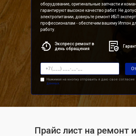
оборудование, оригинальные запчасти и кома
гарантируют высокое качество работ. Не допус
электропитании, доверьте ремонт ИБП экспер
профессионалам - обеспечим вашему Иппон д
работу.
Экспресс ремонт в
Гарант
день обращения
От
Нажимая на кнопку отправить я даю свое согласие
данных.
Прайс лист на ремонт и