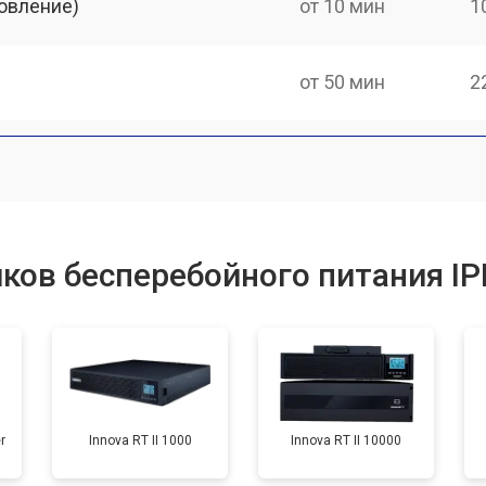
овление)
от 10 мин
1
от 50 мин
2
ков бесперебойного питания I
r
Innova RT II 1000
Innova RT II 10000