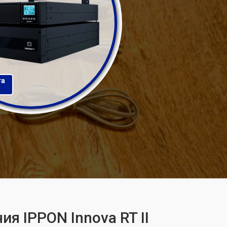
та
я IPPON Innova RT II