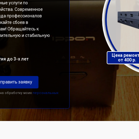
ые услуги по
ойства. Современное
нда профессионалов
кайте сбоев в
там! Обращайтесь к
лительную и стабильную
Цена ремон
ия до 3-х лет
от 400 р.
править заявку
 на обработку моих
персональных