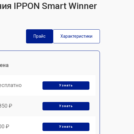
ния IPPON Smart Winner
Прайс
Характеристики
ена
есплатно
Узнать
850 ₽
Узнать
00 ₽
Узнать