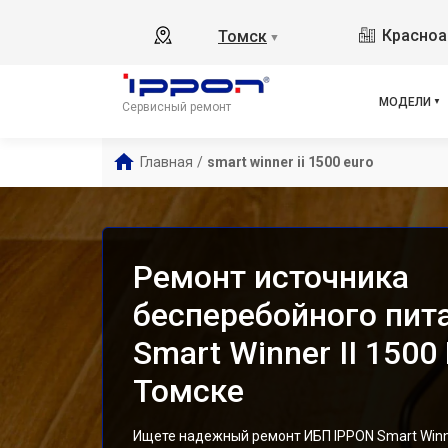
Bac
Красноа
Томск
▼
Bac
Back
Back
МОДЕЛИ
Сервисный ремонт
Back
Bac
Главная
/
smart winner ii 1500 euro
Inn
Inn
Inn
Inn
Ремонт источника
Bac
бесперебойного пит
Smart Winner II 1500 
Томске
Ищете надежный ремонт ИБП IPPON Smart Winner