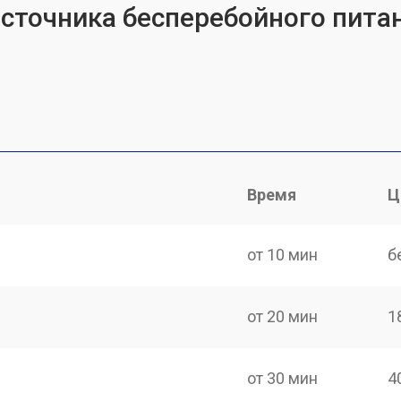
источника бесперебойного пита
Время
Ц
от 10 мин
б
от 20 мин
1
от 30 мин
4