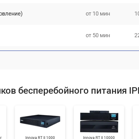
овление)
от 10 мин
1
от 50 мин
2
ков бесперебойного питания I
r
Innova RT II 1000
Innova RT II 10000